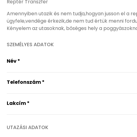
Reptér Transzfer
Reptér
Amennyiben utazik és nem tudja,hogyan jusson el a re
Transzfer
ügyfele,vendége érkezik,de nem tud értük menni ford
Kényelem az utasoknak, bőséges hely a poggyászokna
SZEMÉLYES ADATOK
Név
*
Telefonszám
*
Lakcím
*
UTAZÁSI ADATOK