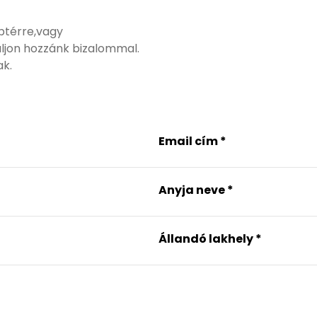
ptérre,vagy
uljon hozzánk bizalommal.
k.
Email cím
*
Anyja neve
*
Állandó lakhely
*