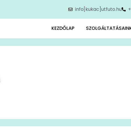
info[kukac]utfuto.hu
+
KEZDŐLAP
SZOLGÁLTATÁSAIN