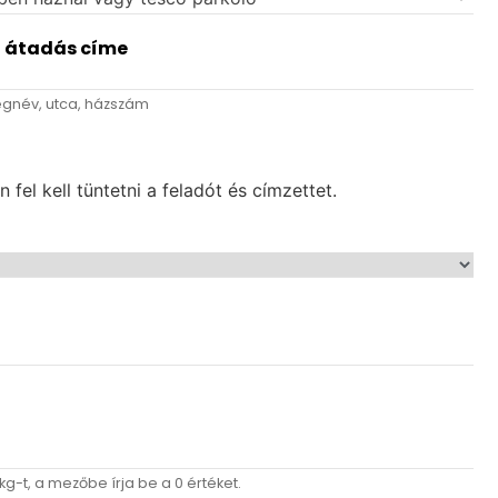
g átadás címe
égnév, utca, házszám
el kell tüntetni a feladót és címzettet.
g-t, a mezőbe írja be a 0 értéket.