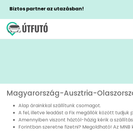
Biztos partner az utazásban!
Magyarország-Ausztria-Olaszország
Csomagszállítás
Alap árainkkal szállítunk csomagot.
A fel, illetve leadást a Fix megállók között tudjuk
Biztonságban az
Amennyiben viszont háztól-házig kérik a szállítás
értékei
Forintban szeretne fizetni? Megoldható! Az MNB