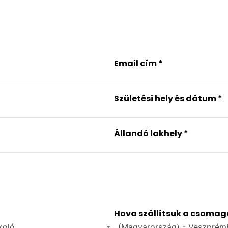
Email cím
*
Születési hely és dátum
*
Állandó lakhely
*
Hova szállítsuk a csoma
koló
(Magyarország) - Veszprémb