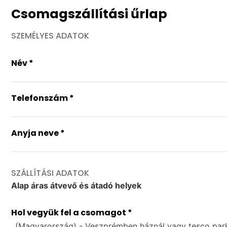
Csomagszállítási űrlap
SZEMÉLYES ADATOK
Név
*
Telefonszám
*
Anyja neve
*
SZÁLLÍTÁSI ADATOK
Alap áras átvevő és átadó helyek
Hol vegyük fel a csomagot
*
(Magyarország) - Veszprémben háznál vagy tesco par