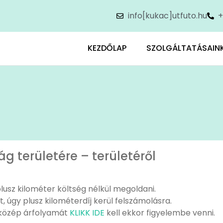
info[kukac]utfuto.hu
+
KEZDŐLAP
SZOLGÁLTATÁSAIN
 területére – területéről
 plusz kilométer költség nélkül megoldani.
t, úgy
plusz kilométerdíj
kerül felszámolásra.
 közép árfolyamát
KLIKK IDE
kell ekkor figyelembe venni.