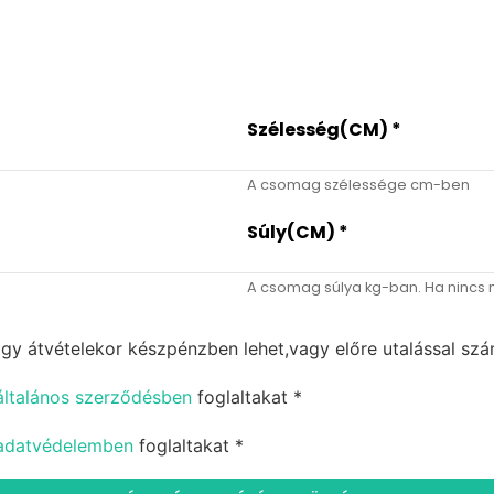
Szélesség(CM)
*
A csomag szélessége cm-ben
Súly(CM)
*
A csomag súlya kg-ban. Ha nincs me
y átvételekor készpénzben lehet,vagy előre utalással szám
általános szerződésben
foglaltakat *
adatvédelemben
foglaltakat *