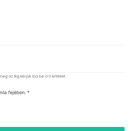
g az 1kg kérjük írja be a 0 értéket.
la fejében. *