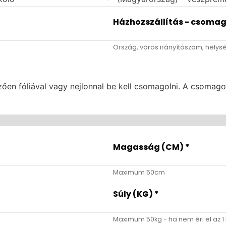
Házhozszállítás - csoma
Ország, város irányítószám, helys
en fóliával vagy nejlonnal be kell csomagolni. A csomagon f
Magasság (CM)
*
Maximum 50cm
Súly (KG)
*
Maximum 50kg - ha nem éri el az 1 k